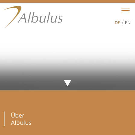
DE
EN
Scroll
Über
Albulus