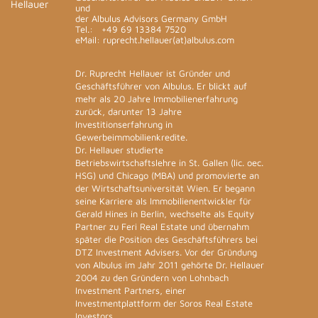
und
der Albulus Advisors Germany GmbH
Tel.:
+49 69 13384 7520
eMail: ruprecht.hellauer(at)albulus.com
Dr. Ruprecht Hellauer ist Gründer und
Geschäftsführer von Albulus. Er blickt auf
mehr als 20 Jahre Immobilienerfahrung
zurück, darunter 13 Jahre
Investitionserfahrung in
Gewerbeimmobilienkredite.
Dr. Hellauer studierte
Betriebswirtschaftslehre in St. Gallen (lic. oec.
HSG) und Chicago (MBA) und promovierte an
der Wirtschaftsuniversität Wien. Er begann
seine Karriere als Immobilienentwickler für
Gerald Hines in Berlin, wechselte als Equity
Partner zu Feri Real Estate und übernahm
später die Position des Geschäftsführers bei
DTZ Investment Advisers. Vor der Gründung
von Albulus im Jahr 2011 gehörte Dr. Hellauer
2004 zu den Gründern von Lohnbach
Investment Partners, einer
Investmentplattform der Soros Real Estate
Investors.