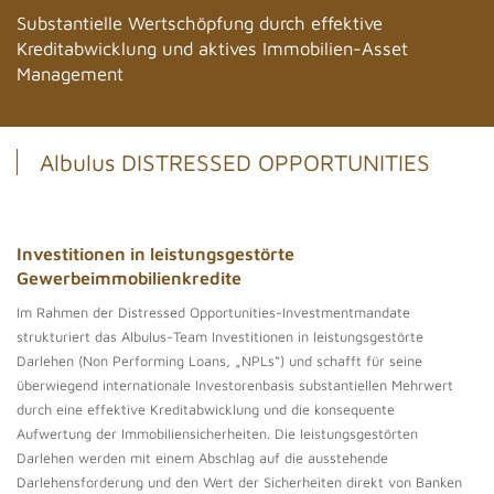
Substantielle Wertschöpfung durch effektive
Kreditabwicklung und aktives Immobilien-Asset
Management
Albulus DISTRESSED OPPORTUNITIES
Investitionen in leistungsgestörte
Gewerbeimmobilienkredite
Im Rahmen der Distressed Opportunities-Investmentmandate
strukturiert das Albulus-Team Investitionen in leistungsgestörte
Darlehen (Non Performing Loans, „NPLs“) und schafft für seine
überwiegend internationale Investorenbasis substantiellen Mehrwert
durch eine effektive Kreditabwicklung und die konsequente
Aufwertung der Immobiliensicherheiten. Die leistungsgestörten
Darlehen werden mit einem Abschlag auf die ausstehende
Darlehensforderung und den Wert der Sicherheiten direkt von Banken